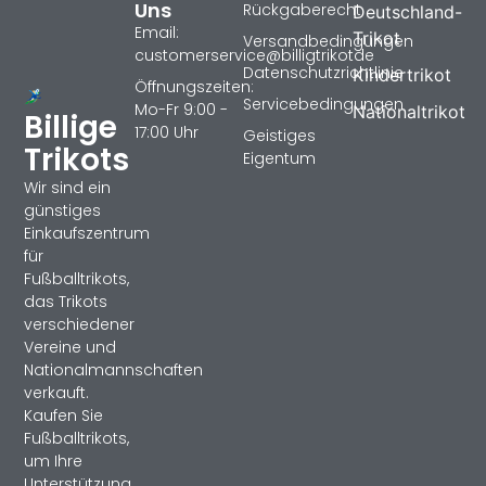
Uns
Rückgaberecht
Deutschland-
Email:
Trikot
Versandbedingungen
customerservice@billigtrikotde
Datenschutzrichtlinie
Kindertrikot
Öffnungszeiten:
Servicebedingungen
Mo-Fr 9:00 -
Nationaltrikot
Billige
17:00 Uhr
Geistiges
Trikots
Eigentum
Wir sind ein
günstiges
Einkaufszentrum
für
Fußballtrikots,
das Trikots
verschiedener
Vereine und
Nationalmannschaften
verkauft.
Kaufen Sie
Fußballtrikots,
um Ihre
Unterstützung