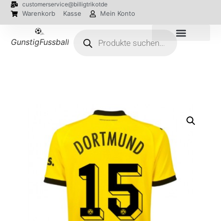
customerservice@billigtrikotde
Warenkorb
Kasse
Mein Konto
GunstigFussballTrikot
EM 2024 Trikots