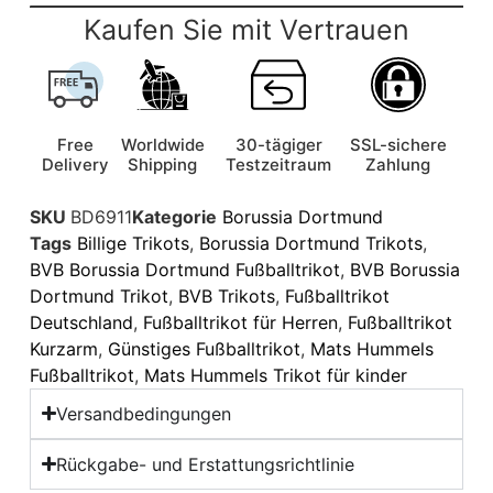
Kaufen Sie mit Vertrauen
Free
Worldwide
30-tägiger
SSL-sichere
Delivery
Shipping
Testzeitraum
Zahlung
SKU
BD6911
Kategorie
Borussia Dortmund
Tags
Billige Trikots
,
Borussia Dortmund Trikots
,
BVB Borussia Dortmund Fußballtrikot
,
BVB Borussia
Dortmund Trikot
,
BVB Trikots
,
Fußballtrikot
Deutschland
,
Fußballtrikot für Herren
,
Fußballtrikot
Kurzarm
,
Günstiges Fußballtrikot
,
Mats Hummels
Fußballtrikot
,
Mats Hummels Trikot für kinder
Versandbedingungen
Rückgabe- und Erstattungsrichtlinie