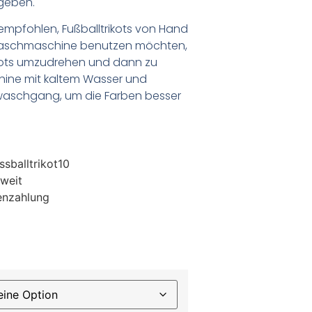
geben.
empfohlen, Fußballtrikots von Hand
Waschmaschine benutzen möchten,
ikots umzudrehen und dann zu
chine mit kaltem Wasser und
waschgang, um die Farben besser
sballtrikot10
weit
enzahlung