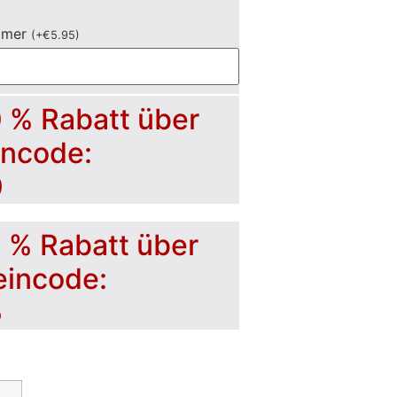
mmer
(
+
€
5.95
)
0 % Rabatt über
incode:
0
5 % Rabatt über
eincode:
5