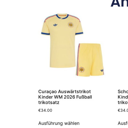
Äh
Curaçao Auswärtstrikot
Scho
Kinder WM 2026 Fußball
Kind
trikotsatz
trik
€
34.00
€
34.
Ausführung wählen
Ausf