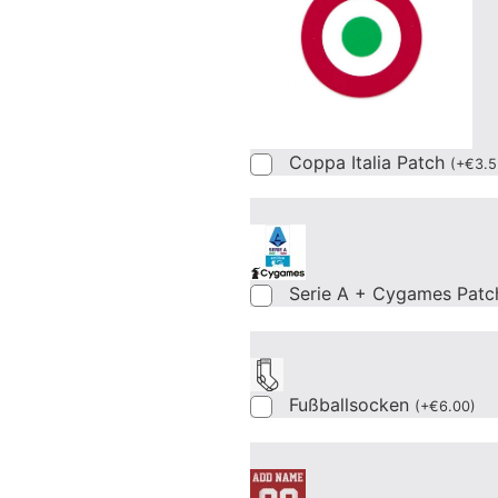
Coppa Italia Patch
(
+
€
3.5
Serie A + Cygames Patc
Fußballsocken
(
+
€
6.00
)