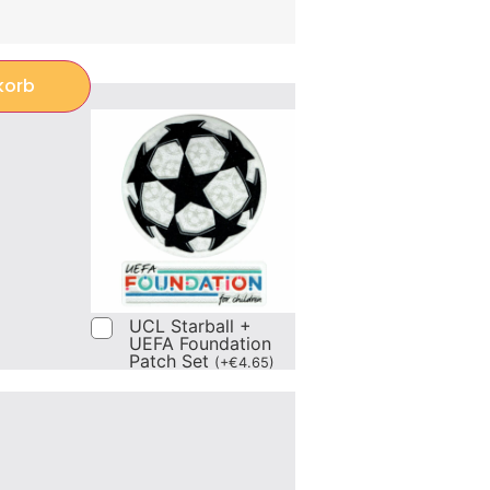
korb
UCL Starball +
UEFA Foundation
Patch Set
(
+
€
4.65
)