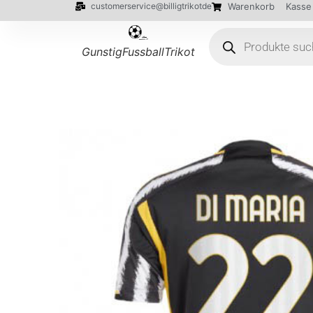
customerservice@billigtrikotde
Warenkorb
Kasse
GunstigFussballTrikot