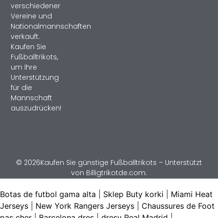
verschiedener
Vereine und
Nationalmannschaften
verkauft.
Kaufen Sie
Fußballtrikots,
um Ihre
Unterstützung
für die
Mannschaft
auszudrücken!
© 2026Kaufen Sie günstige Fußballtrikots – Unterstützt
von Billigtrikotde.com.
Botas de futbol gama alta
|
Sklep Buty korki
|
Miami Heat
Jerseys
|
New York Rangers Jerseys
|
Chaussures de Foot
pas cher
|
Barcelona dres
|
dresy Real Madrid
|