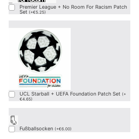
Premier League + No Room For Racism Patch
Set
(
+
€
5.25
)
UCL Starball + UEFA Foundation Patch Set
(
+
€
4.65
)
Fußballsocken
(
+
€
6.00
)