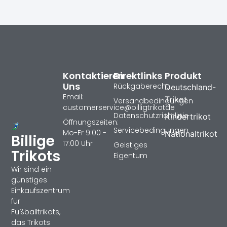
Kontaktieren
Direktlinks
Produkt
Uns
Rückgaberecht
Deutschland-
Email:
Trikot
Versandbedingungen
customerservice@billigtrikotde
Datenschutzrichtlinie
Kindertrikot
Öffnungszeiten:
Servicebedingungen
Mo-Fr 9:00 -
Nationaltrikot
Billige
17:00 Uhr
Geistiges
Trikots
Eigentum
Wir sind ein
günstiges
Einkaufszentrum
für
Fußballtrikots,
das Trikots