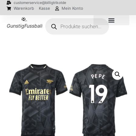
customerservice@billigtrikotde
Warenkorb
Kasse
Mein Konto
GunstigFussballTrikot
EM 2024 Trikots