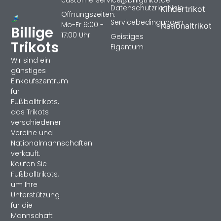
customerservice@billigtrikotde
Datenschutzrichtlinie
Kindertrikot
Öffnungszeiten:
Servicebedingungen
Mo-Fr 9:00 -
Nationaltrikot
Billige
17:00 Uhr
Geistiges
Trikots
Eigentum
Wir sind ein
günstiges
Einkaufszentrum
für
Fußballtrikots,
das Trikots
verschiedener
Vereine und
Nationalmannschaften
verkauft.
Kaufen Sie
Fußballtrikots,
um Ihre
Unterstützung
für die
Mannschaft