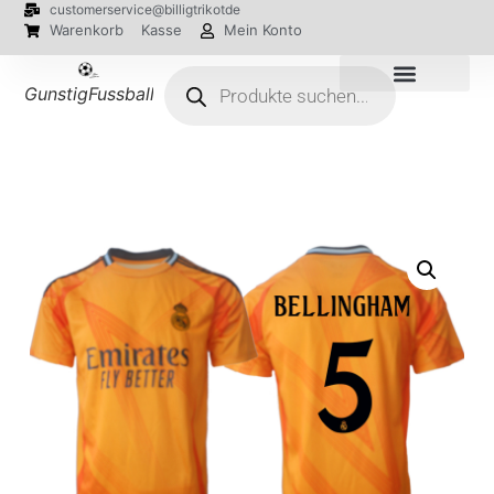
customerservice@billigtrikotde
Warenkorb
Kasse
Mein Konto
GunstigFussballTrikot
EM 2024 Trikots