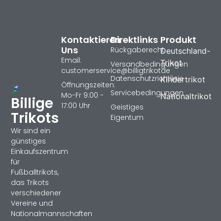
Kontaktieren
Direktlinks
Produkt
Uns
Rückgaberecht
Deutschland-
Email:
Trikot
Versandbedingungen
customerservice@billigtrikotde
Datenschutzrichtlinie
Kindertrikot
Öffnungszeiten:
Servicebedingungen
Mo-Fr 9:00 -
Nationaltrikot
Billige
17:00 Uhr
Geistiges
Trikots
Eigentum
Wir sind ein
günstiges
Einkaufszentrum
für
Fußballtrikots,
das Trikots
verschiedener
Vereine und
Nationalmannschaften