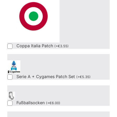
Coppa Italia Patch
(
+
€
3.55
)
Serie A + Cygames Patch Set
(
+
€
5.35
)
Fußballsocken
(
+
€
6.00
)