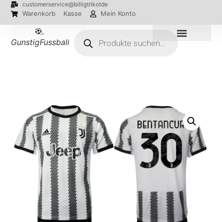
customerservice@billigtrikotde
Warenkorb
Kasse
Mein Konto
GunstigFussballTrikot
EM 2024 Trikots