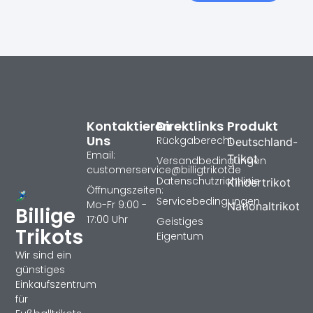
Kontaktieren
Direktlinks
Produkt
Uns
Rückgaberecht
Deutschland-
Email:
Trikot
Versandbedingungen
customerservice@billigtrikotde
Datenschutzrichtlinie
Kindertrikot
Öffnungszeiten:
Servicebedingungen
Mo-Fr 9:00 -
Nationaltrikot
Billige
17:00 Uhr
Geistiges
Trikots
Eigentum
Wir sind ein
günstiges
Einkaufszentrum
für