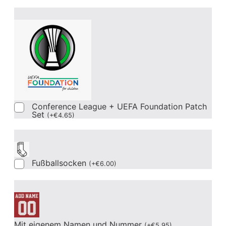
Conference League + UEFA Foundation Patch
Set
(
+
€
4.65
)
Fußballsocken
(
+
€
6.00
)
Mit eigenem Namen und Nummer
(
+
€
5.95
)