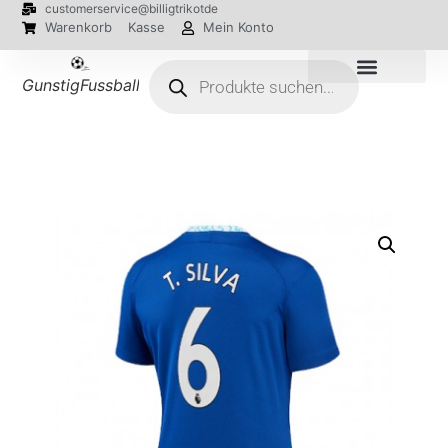
customerservice@billigtrikotde
Warenkorb
Kasse
Mein Konto
GunstigFussballTrikot
EM 2024 Trikots