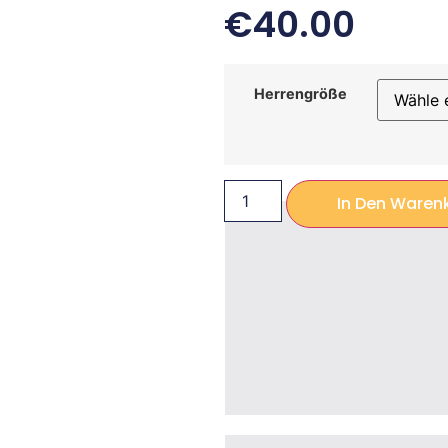
€
40.00
Herrengröße
In Den Waren