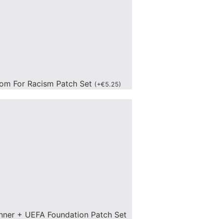
om For Racism Patch Set
(
+
€
5.25
)
nner + UEFA Foundation Patch Set