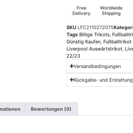
Free
Worldwide
Delivery
Shipping
SKU
LFC2110272075
Kategor
Tags
Billige Trikots
,
Fußballtr
Günstig Kaufen
,
Fußballtriko
Liverpool Auswärtstrikot
,
Liv
22/23
Versandbedingungen
Rückgabe- und Erstattungs
rmationen
Bewertungen (0)