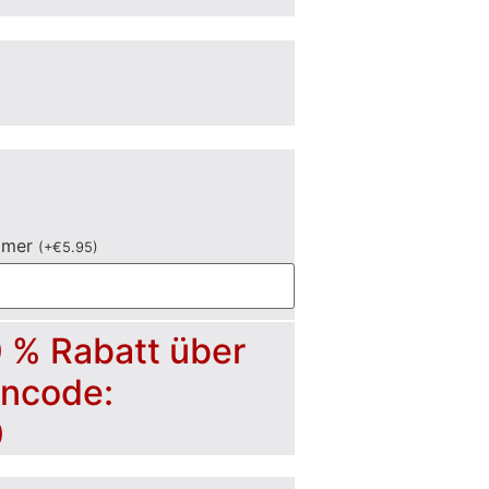
mmer
(
+
€
5.95
)
0 % Rabatt über
incode:
0