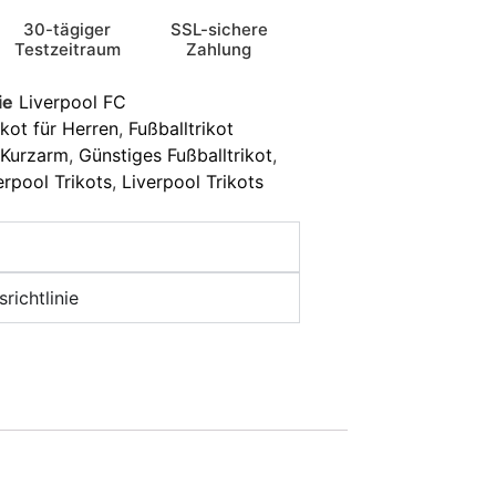
30-tägiger
SSL-sichere
Testzeitraum
Zahlung
ie
Liverpool FC
ikot für Herren
,
Fußballtrikot
t Kurzarm
,
Günstiges Fußballtrikot
,
erpool Trikots
,
Liverpool Trikots
richtlinie