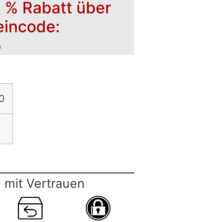
5 % Rabatt über
eincode:
5
0
 mit Vertrauen