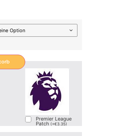
korb
Premier League
Patch
(
+
€
3.35
)