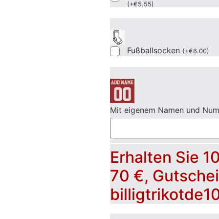
(
+
€
5.55
)
Fußballsocken
(
+
€
6.00
)
Mit eigenem Namen und Nu
Erhalten Sie 1
70 €, Gutsche
billigtrikotde1