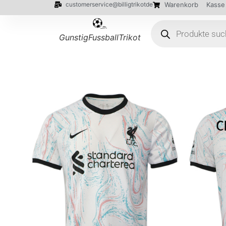
customerservice@billigtrikotde
Warenkorb
Kasse
GunstigFussballTrikot