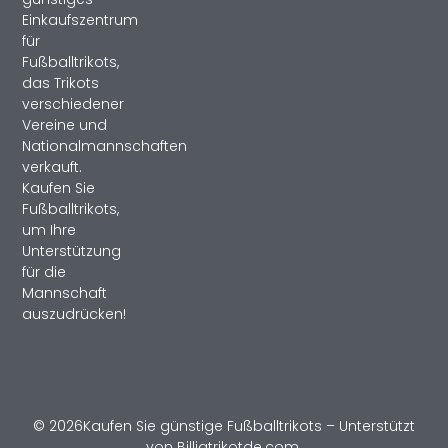
Einkaufszentrum
für
Fußballtrikots,
das Trikots
verschiedener
Vereine und
Nationalmannschaften
verkauft.
Kaufen Sie
Fußballtrikots,
um Ihre
Unterstützung
für die
Mannschaft
auszudrücken!
© 2026Kaufen Sie günstige Fußballtrikots – Unterstützt
von Billigtrikotde.com.