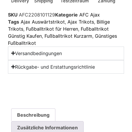
Delivery
Shipping
Testzeitraum
Zahlung
SKU
AFC2208101129
Kategorie
AFC Ajax
Tags
Ajax Auswärtstrikot
,
Ajax Trikots
,
Billige
Trikots
,
Fußballtrikot für Herren
,
Fußballtrikot
Günstig Kaufen
,
Fußballtrikot Kurzarm
,
Günstiges
Fußballtrikot
Versandbedingungen
Rückgabe- und Erstattungsrichtlinie
Beschreibung
Zusätzliche Informationen