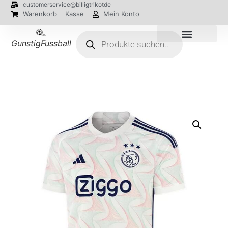
customerservice@billigtrikotde
Warenkorb
Kasse
Mein Konto
GunstigFussballTrikot
EM 2024 Trikots