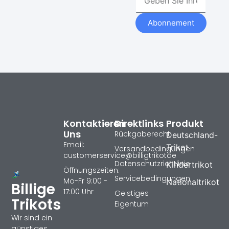
Abonnement
Kontaktieren
Direktlinks
Produkt
Uns
Rückgaberecht
Deutschland-
Email:
Trikot
Versandbedingungen
customerservice@billigtrikotde
Datenschutzrichtlinie
Kindertrikot
Öffnungszeiten:
Servicebedingungen
Mo-Fr 9:00 -
Nationaltrikot
Billige
17:00 Uhr
Geistiges
Trikots
Eigentum
Wir sind ein
günstiges