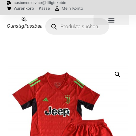
customerservice@billigtrikotde
Warenkorb
Kasse
Mein Konto
GunstigFussballTrikot
EM 2024 Trikots