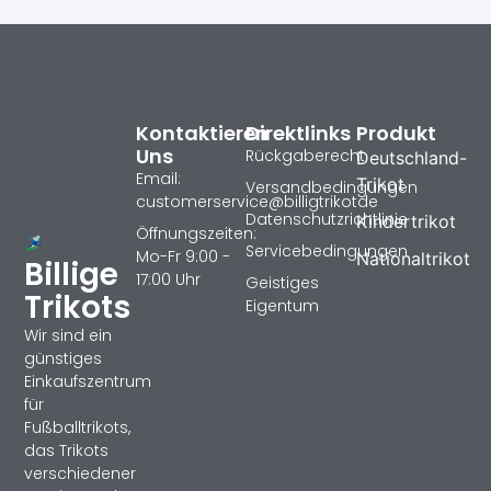
Kontaktieren
Direktlinks
Produkt
Uns
Rückgaberecht
Deutschland-
Email:
Trikot
Versandbedingungen
customerservice@billigtrikotde
Datenschutzrichtlinie
Kindertrikot
Öffnungszeiten:
Servicebedingungen
Mo-Fr 9:00 -
Nationaltrikot
Billige
17:00 Uhr
Geistiges
Trikots
Eigentum
Wir sind ein
günstiges
Einkaufszentrum
für
Fußballtrikots,
das Trikots
verschiedener