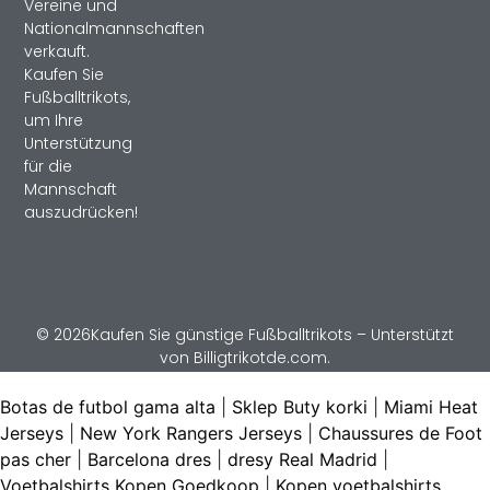
Vereine und
Nationalmannschaften
verkauft.
Kaufen Sie
Fußballtrikots,
um Ihre
Unterstützung
für die
Mannschaft
auszudrücken!
© 2026Kaufen Sie günstige Fußballtrikots – Unterstützt
von Billigtrikotde.com.
Botas de futbol gama alta
|
Sklep Buty korki
|
Miami Heat
Jerseys
|
New York Rangers Jerseys
|
Chaussures de Foot
pas cher
|
Barcelona dres
|
dresy Real Madrid
|
Voetbalshirts Kopen Goedkoop
|
Kopen voetbalshirts