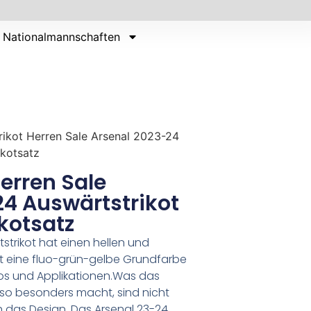
Nationalmannschaften
trikot Herren Sale Arsenal 2023-24
ikotsatz
Herren Sale
24 Auswärtstrikot
kotsatz
strikot hat einen hellen und
t eine fluo-grün-gelbe Grundfarbe
gos und Applikationen.Was das
 so besonders macht, sind nicht
h das Design. Das Arsenal 23-24