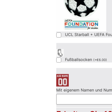
UCL Starball + UEFA Fo
Fußballsocken
(
+
€
6.00
)
Mit eigenem Namen und Nu