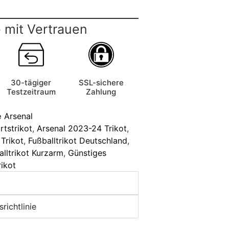
 mit Vertrauen
30-tägiger
SSL-sichere
Testzeitraum
Zahlung
e
Arsenal
tstrikot
,
Arsenal 2023-24 Trikot
,
 Trikot
,
Fußballtrikot Deutschland
,
alltrikot Kurzarm
,
Günstiges
rikot
richtlinie