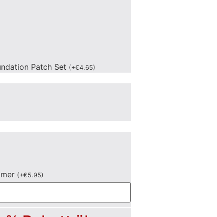
undation Patch Set
(
+
€
4.65
)
mmer
(
+
€
5.95
)