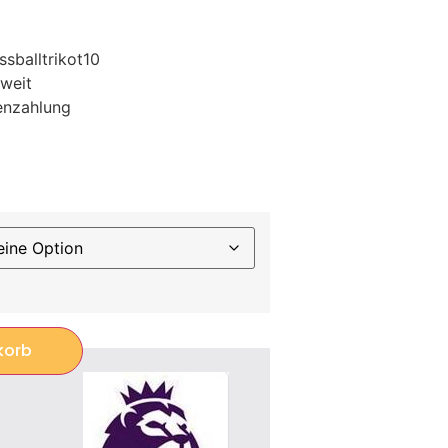
sballtrikot10
weit
enzahlung
korb