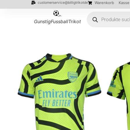
customerservice@billigtrikotde
Warenkorb
Kasse
GunstigFussballTrikot