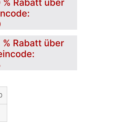
0 % Rabatt über
incode:
0
5 % Rabatt über
eincode:
5
0