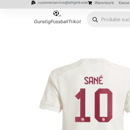
customerservice@billigtrikotde
Warenkorb
Kasse
GunstigFussballTrikot