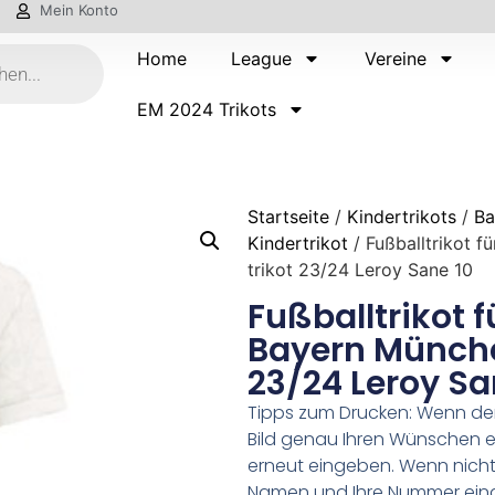
Mein Konto
Home
League
Vereine
EM 2024 Trikots
Startseite
/
Kindertrikots
/
Ba
Kindertrikot
/ Fußballtrikot f
trikot 23/24 Leroy Sane 10
Fußballtrikot f
Bayern Münche
23/24 Leroy Sa
Tipps zum Drucken: Wenn d
Bild genau Ihren Wünschen e
erneut eingeben. Wenn nicht,
Namen und Ihre Nummer ein