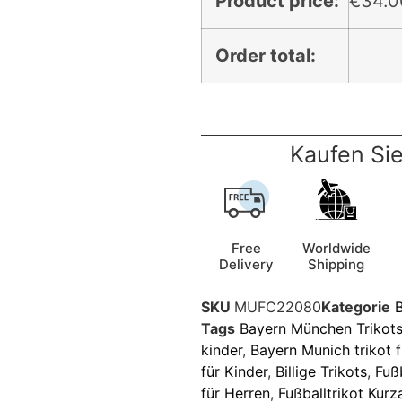
Product price:
€
34.0
Order total:
Kaufen Sie
Free
Worldwide
Delivery
Shipping
SKU
MUFC22080
Kategorie
B
Tags
Bayern München Trikot
kinder
,
Bayern Munich trikot f
für Kinder
,
Billige Trikots
,
Fuß
für Herren
,
Fußballtrikot Kur