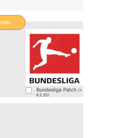
korb
Bundesliga Patch
(
+
€
3.35
)