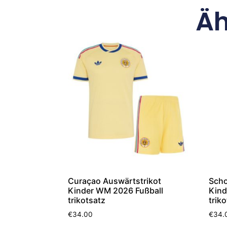
Äh
Curaçao Auswärtstrikot
Scho
Kinder WM 2026 Fußball
Kind
trikotsatz
trik
€
34.00
€
34.