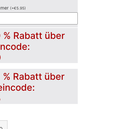
mmer
(
+
€
5.95
)
0 % Rabatt über
incode:
0
5 % Rabatt über
eincode:
5