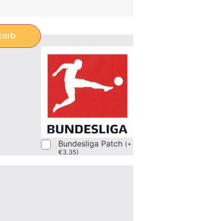
korb
Bundesliga Patch
(
+
€
3.35
)