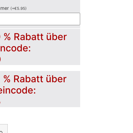
mmer
(
+
€
5.95
)
0 % Rabatt über
incode:
0
5 % Rabatt über
eincode:
5