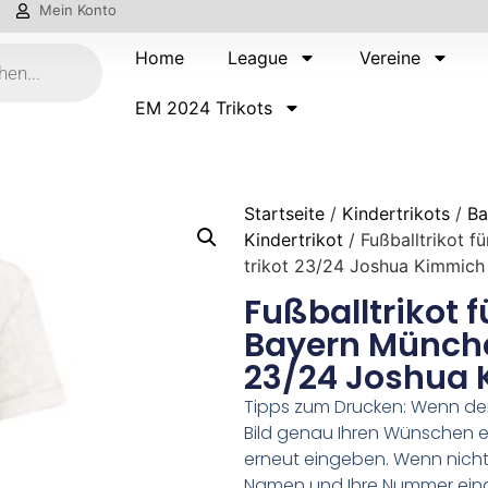
Mein Konto
Home
League
Vereine
EM 2024 Trikots
Startseite
/
Kindertrikots
/
Ba
Kindertrikot
/ Fußballtrikot f
trikot 23/24 Joshua Kimmich
Fußballtrikot f
Bayern Münche
23/24 Joshua 
Tipps zum Drucken: Wenn d
Bild genau Ihren Wünschen e
erneut eingeben. Wenn nicht,
Namen und Ihre Nummer ein