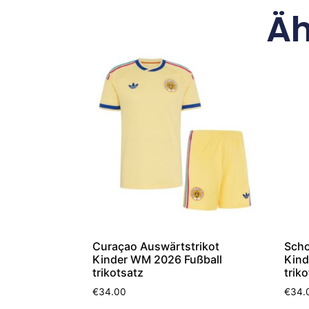
Äh
Curaçao Auswärtstrikot
Scho
Kinder WM 2026 Fußball
Kind
trikotsatz
trik
€
34.00
€
34.