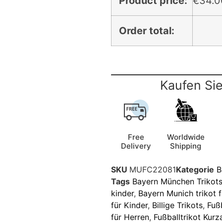
Product price:
€
34.0
Order total:
Kaufen Sie
Free
Worldwide
Delivery
Shipping
SKU
MUFC22081
Kategorie
B
Tags
Bayern München Trikot
kinder
,
Bayern Munich trikot f
für Kinder
,
Billige Trikots
,
Fuß
für Herren
,
Fußballtrikot Kur