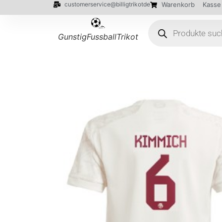
customerservice@billigtrikotde
Warenkorb
Kasse
GunstigFussballTrikot