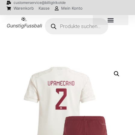
customerservice@billigtrikotde
Warenkorb
Kasse
Mein Konto
GunstigFussballTrikot
EM 2024 Trikots