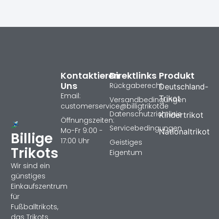
Kontaktieren
Direktlinks
Produkt
Uns
Rückgaberecht
Deutschland-
Email:
Trikot
Versandbedingungen
customerservice@billigtrikotde
Datenschutzrichtlinie
Kindertrikot
Öffnungszeiten:
Servicebedingungen
Mo-Fr 9:00 -
Nationaltrikot
Billige
17:00 Uhr
Geistiges
Trikots
Eigentum
Wir sind ein
günstiges
Einkaufszentrum
für
Fußballtrikots,
das Trikots