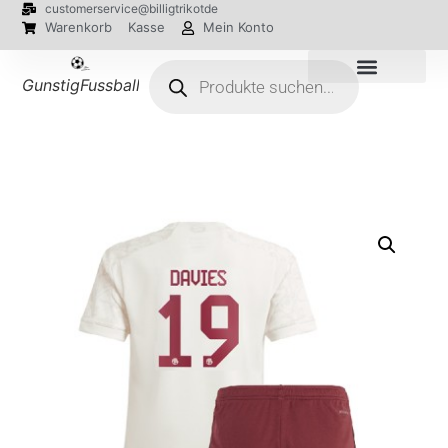
customerservice@billigtrikotde
Warenkorb
Kasse
Mein Konto
GunstigFussballTrikot
EM 2024 Trikots