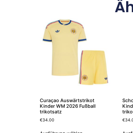
Äh
Curaçao Auswärtstrikot
Scho
Kinder WM 2026 Fußball
Kind
trikotsatz
trik
€
34.00
€
34.