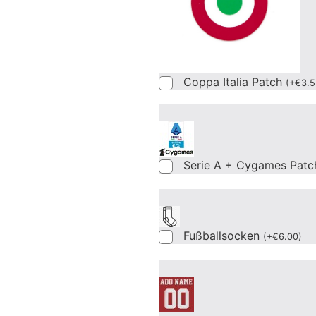
Coppa Italia Patch
(
+
€
3.5
Serie A + Cygames Patc
Fußballsocken
(
+
€
6.00
)