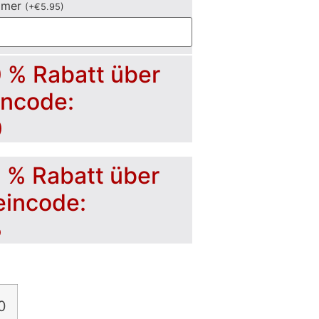
mmer
(
+
€
5.95
)
0 % Rabatt über
incode:
0
5 % Rabatt über
eincode:
5
0