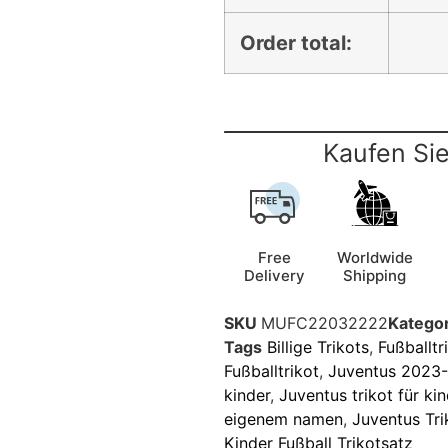
Order total:
Kaufen Sie
Free
Worldwide
Delivery
Shipping
SKU
MUFC22032222
Kategor
Tags
Billige Trikots
,
Fußballtr
Fußballtrikot
,
Juventus 2023-
kinder
,
Juventus trikot für kin
eigenem namen
,
Juventus Tri
Kinder Fußball Trikotsatz