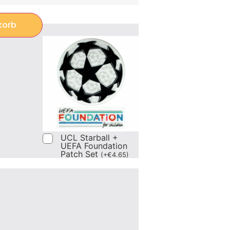
korb
UCL Starball +
UEFA Foundation
Patch Set
(
+
€
4.65
)