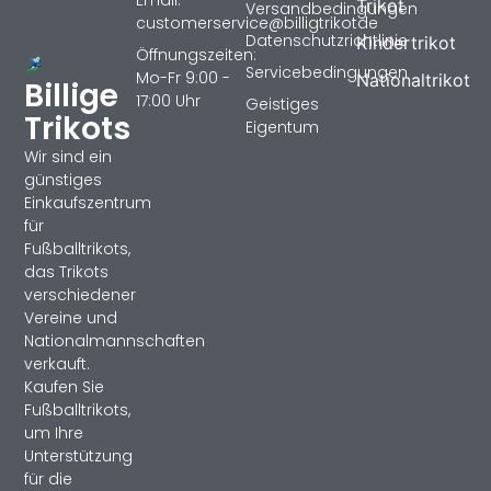
Email:
Trikot
Versandbedingungen
customerservice@billigtrikotde
Datenschutzrichtlinie
Kindertrikot
Öffnungszeiten:
Servicebedingungen
Mo-Fr 9:00 -
Nationaltrikot
Billige
17:00 Uhr
Geistiges
Trikots
Eigentum
Wir sind ein
günstiges
Einkaufszentrum
für
Fußballtrikots,
das Trikots
verschiedener
Vereine und
Nationalmannschaften
verkauft.
Kaufen Sie
Fußballtrikots,
um Ihre
Unterstützung
für die