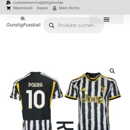
customerservice@billigtrikotde
Warenkorb
Kasse
Mein Konto
GunstigFussballTrikot
EM 2024 Trikots