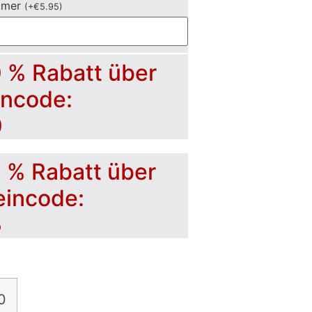
mmer
(
+
€
5.95
)
0 % Rabatt über
incode:
0
5 % Rabatt über
eincode:
5
0