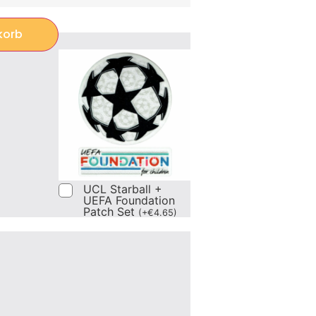
korb
UCL Starball +
UEFA Foundation
Patch Set
(
+
€
4.65
)