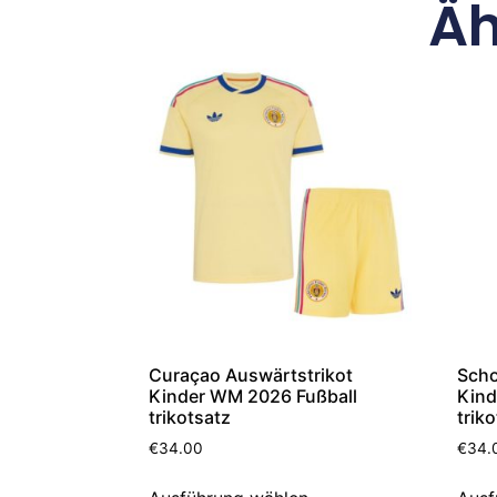
Äh
Curaçao Auswärtstrikot
Scho
Kinder WM 2026 Fußball
Kind
trikotsatz
trik
€
34.00
€
34.