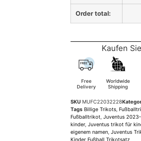
Order total:
Kaufen Sie
Free
Worldwide
Delivery
Shipping
SKU
MUFC22032228
Kategor
Tags
Billige Trikots
,
Fußballtr
Fußballtrikot
,
Juventus 2023-
kinder
,
Juventus trikot für kin
eigenem namen
,
Juventus Tri
Kinder Fußball Trikotsatz