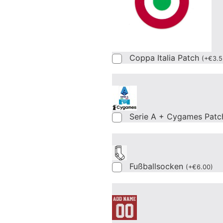
Coppa Italia Patch
(
+
€
3.5
Serie A + Cygames Patc
Fußballsocken
(
+
€
6.00
)