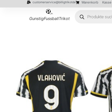
customerservice@billigtrikotde
Warenkorb
Kasse
GunstigFussballTrikot