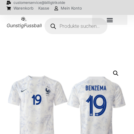
customerservice@billigtrikotde
Warenkorb
Kasse
Mein Konto
GunstigFussballTrikot
EM 2024 Trikots