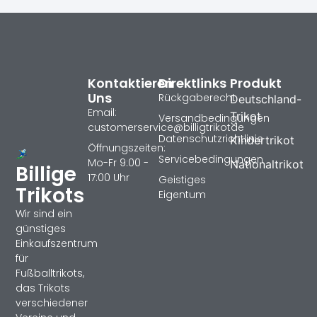
Kontaktieren
Direktlinks
Produkt
Uns
Rückgaberecht
Deutschland-
Email:
Trikot
Versandbedingungen
customerservice@billigtrikotde
Datenschutzrichtlinie
Kindertrikot
Öffnungszeiten:
Servicebedingungen
Mo-Fr 9:00 -
Nationaltrikot
Billige
17:00 Uhr
Geistiges
Trikots
Eigentum
Wir sind ein
günstiges
Einkaufszentrum
für
Fußballtrikots,
das Trikots
verschiedener