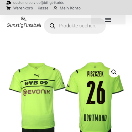
customerservice@billigtrikotde
Warenkorb
Kasse
Mein Konto
GunstigFussballTrikot
EM 2024 Trikots