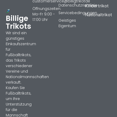
customerservice@billigtrikotde
Datenschutzrichtlinie
Kindertrikot
Öffnungszeiten:
Servicebedingungen
Mo-Fr 9:00 -
Nationaltrikot
Billige
17:00 Uhr
Geistiges
Trikots
Eigentum
Wir sind ein
günstiges
Einkaufszentrum
für
Fußballtrikots,
das Trikots
verschiedener
Vereine und
Nationalmannschaften
verkauft.
Kaufen Sie
Fußballtrikots,
um Ihre
Unterstützung
für die
Mannschaft