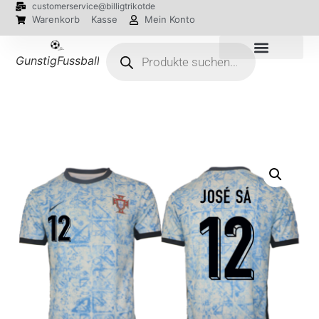
customerservice@billigtrikotde
Warenkorb
Kasse
Mein Konto
GunstigFussballTrikot
EM 2024 Trikots