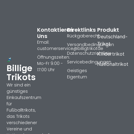
Kontaktieren
Direktlinks
Produkt
Uns
Rückgaberecht
Deutschland-
Email:
Trikot
Versandbedingungen
customerservice@billigtrikotde
Datenschutzrichtlinie
Kindertrikot
Öffnungszeiten:
Servicebedingungen
Mo-Fr 9:00 -
Nationaltrikot
Billige
17:00 Uhr
Geistiges
Trikots
Eigentum
Wir sind ein
günstiges
Einkaufszentrum
für
Fußballtrikots,
das Trikots
verschiedener
Vereine und