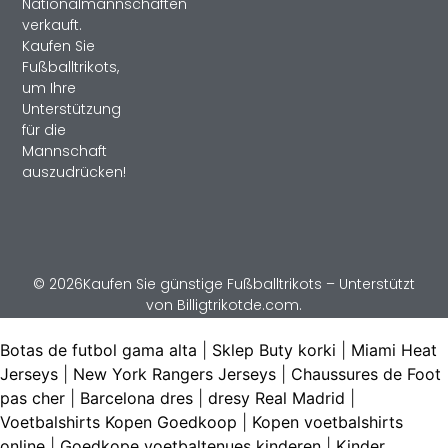
Nationalmannschaften
verkauft.
Kaufen Sie
Fußballtrikots,
um Ihre
Unterstützung
für die
Mannschaft
auszudrücken!
© 2026Kaufen Sie günstige Fußballtrikots – Unterstützt
von Billigtrikotde.com.
Botas de futbol gama alta
|
Sklep Buty korki
|
Miami Heat
Jerseys
|
New York Rangers Jerseys
|
Chaussures de Foot
pas cher
|
Barcelona dres
|
dresy Real Madrid
|
Voetbalshirts Kopen Goedkoop
|
Kopen voetbalshirts
online
|
Goedkope voetbaltenues kinderen
|
Kinder