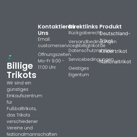
Kontaktieren
Direktlinks
Produkt
Uns
Rückgaberecht
Deutschland-
Email:
Trikot
Versandbedingungen
customerservice@billigtrikotde
Datenschutzrichtlinie
Kindertrikot
Öffnungszeiten:
Servicebedingungen
Mo-Fr 9:00 -
Nationaltrikot
Billige
17:00 Uhr
Geistiges
Trikots
Eigentum
Wir sind ein
günstiges
Einkaufszentrum
für
Fußballtrikots,
das Trikots
verschiedener
Vereine und
Nationalmannschaften