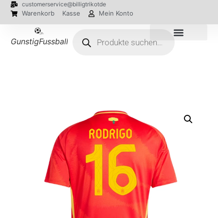
customerservice@billigtrikotde
Warenkorb
Kasse
Mein Konto
GunstigFussballTrikot
EM 2024 Trikots