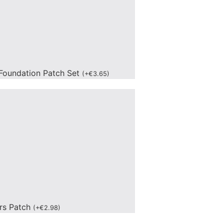
Foundation Patch Set
(
+
€
3.65
)
ers Patch
(
+
€
2.98
)