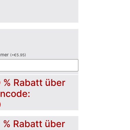
mmer
(
+
€
5.95
)
0 % Rabatt über
incode:
0
5 % Rabatt über