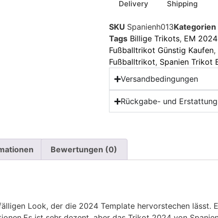
Delivery
Shipping
SKU
Spanienh013
Kategorien
Tags
Billige Trikots
,
EM 2024 
Fußballtrikot Günstig Kaufen
,
Fußballtrikot
,
Spanien Trikot
Versandbedingungen
Rückgabe- und Erstattungs
rmationen
Bewertungen (0)
älligen Look, der die 2024 Template hervorstechen lässt. E
tionen.Es ist sehr dezent, aber das Trikot 2024 von Spanie