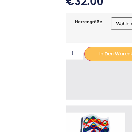
€
32.00
Herrengröße
In Den Waren