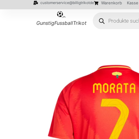
customerservice@billigtrikotde
Warenkorb
Kasse
GunstigFussballTrikot