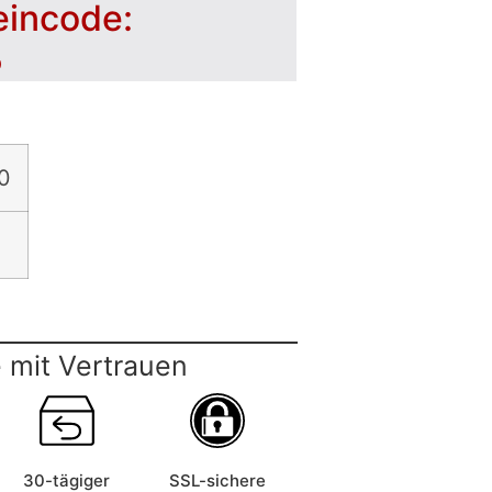
eincode:
5
0
 mit Vertrauen
30-tägiger
SSL-sichere