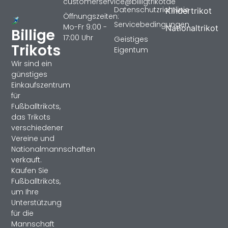
customerservice@billigtrikotde
Datenschutzrichtlinie
Kindertrikot
Öffnungszeiten:
Servicebedingungen
Mo-Fr 9:00 -
Nationaltrikot
Billige
17:00 Uhr
Geistiges
Trikots
Eigentum
Wir sind ein
günstiges
Einkaufszentrum
für
Fußballtrikots,
das Trikots
verschiedener
Vereine und
Nationalmannschaften
verkauft.
Kaufen Sie
Fußballtrikots,
um Ihre
Unterstützung
für die
Mannschaft