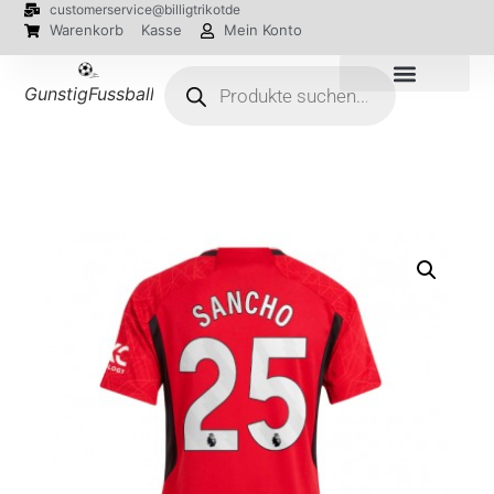
customerservice@billigtrikotde
Warenkorb
Kasse
Mein Konto
GunstigFussballTrikot
EM 2024 Trikots