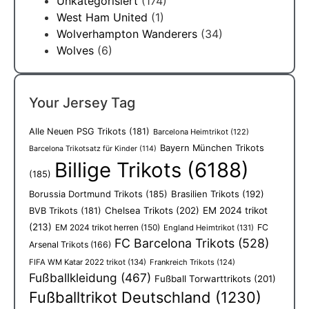
Unkategorisiert
(174)
West Ham United
(1)
Wolverhampton Wanderers
(34)
Wolves
(6)
Your Jersey Tag
Alle Neuen PSG Trikots
(181)
Barcelona Heimtrikot
(122)
Bayern München Trikots
Barcelona Trikotsatz für Kinder
(114)
Billige Trikots
(6188)
(185)
Borussia Dortmund Trikots
(185)
Brasilien Trikots
(192)
Chelsea Trikots
(202)
EM 2024 trikot
BVB Trikots
(181)
(213)
EM 2024 trikot herren
(150)
FC
England Heimtrikot
(131)
FC Barcelona Trikots
(528)
Arsenal Trikots
(166)
FIFA WM Katar 2022 trikot
(134)
Frankreich Trikots
(124)
Fußballkleidung
(467)
Fußball Torwarttrikots
(201)
Fußballtrikot Deutschland
(1230)