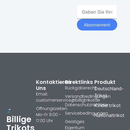
Abonnement
Kontaktieren
Direktlinks
Produkt
Uns
Rückgaberecht
Deutschland-
Email:
Trikot
Versandbedingungen
customerservice@billigtrikotde
Datenschutzrichtlinie
Kindertrikot
Öffnungszeiten:
Servicebedingungen
Mo-Fr 9:00 -
Nationaltrikot
Billige
17:00 Uhr
Geistiges
Trikots
Eigentum