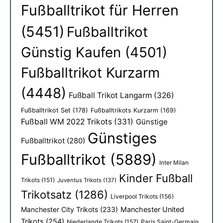
Fußballtrikot für Herren
(5451)
Fußballtrikot
Günstig Kaufen
(4501)
Fußballtrikot Kurzarm
(4448)
Fußball Trikot Langarm
(326)
Fußballtrikot Set
(178)
Fußballtrikots Kurzarm
(169)
Fußball WM 2022 Trikots
(331)
Günstige
Günstiges
Fußballtrikot
(280)
Fußballtrikot
(5889)
Inter Milan
Kinder Fußball
Trikots
(151)
Juventus Trikots
(137)
Trikotsatz
(1286)
Liverpool Trikots
(156)
Manchester City Trikots
(233)
Manchester United
Trikots
(254)
Niederlande Trikots
(157)
Paris Saint-Germain