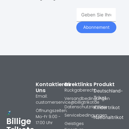
Abonnement
Kontaktieren
Direktlinks
Produkt
Uns
Rückgaberecht
Deutschland-
Email:
Trikot
Versandbedingungen
customerservice@billigtrikotde
Datenschutzrichtlinie
Kindertrikot
Öffnungszeiten:
Servicebedingungen
Mo-Fr 9:00 -
Nationaltrikot
Billige
17:00 Uhr
Geistiges