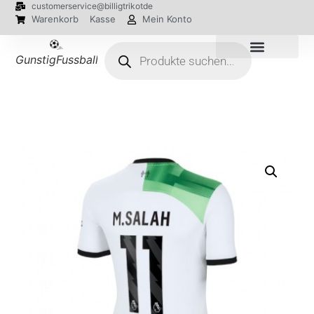
customerservice@billigtrikotde
Warenkorb
Kasse
Mein Konto
GunstigFussballTrikot
EM 2024 Trikots