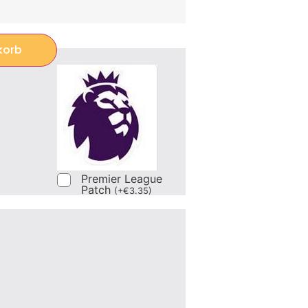
korb
Premier League
Patch
(
+
€
3.35
)