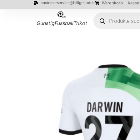
customerservice@billigtrikotde
Warenkorb
Kasse
GunstigFussballTrikot