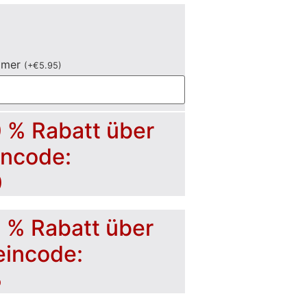
mmer
(
+
€
5.95
)
0 % Rabatt über
incode:
0
5 % Rabatt über
eincode:
5