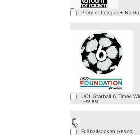
Premier League + No Ro
UCL Starball 6 Times Wi
(
+
€
5.55
)
Fußballsocken
(
+
€
6.00
)