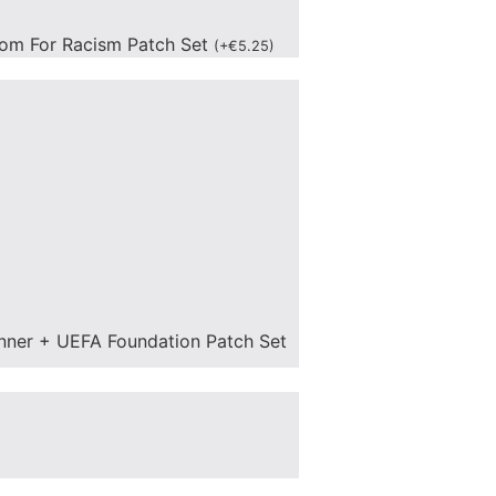
om For Racism Patch Set
(
+
€
5.25
)
nner + UEFA Foundation Patch Set