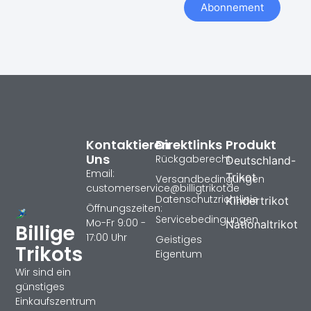
Abonnement
Kontaktieren
Direktlinks
Produkt
Uns
Rückgaberecht
Deutschland-
Email:
Trikot
Versandbedingungen
customerservice@billigtrikotde
Datenschutzrichtlinie
Kindertrikot
Öffnungszeiten:
Servicebedingungen
Mo-Fr 9:00 -
Nationaltrikot
Billige
17:00 Uhr
Geistiges
Trikots
Eigentum
Wir sind ein
günstiges
Einkaufszentrum