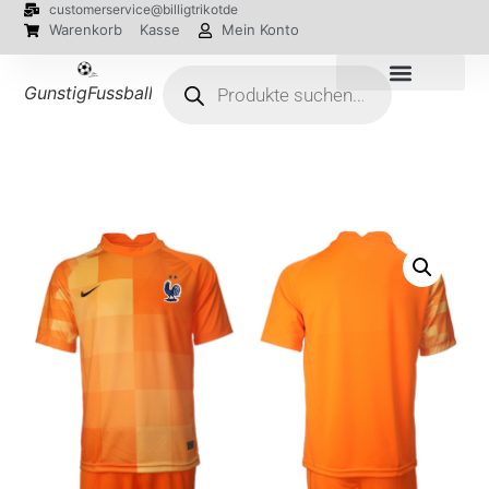
customerservice@billigtrikotde
Warenkorb
Kasse
Mein Konto
GunstigFussballTrikot
EM 2024 Trikots