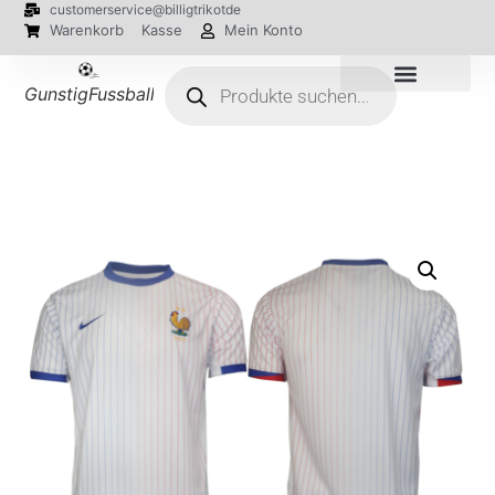
customerservice@billigtrikotde
Warenkorb
Kasse
Mein Konto
GunstigFussballTrikot
EM 2024 Trikots