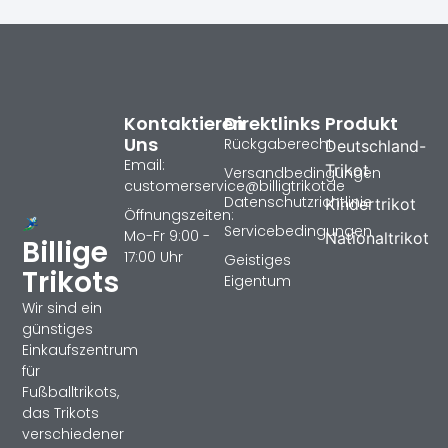
Kontaktieren
Direktlinks
Produkt
Uns
Rückgaberecht
Deutschland-
Email:
Trikot
Versandbedingungen
customerservice@billigtrikotde
Datenschutzrichtlinie
Kindertrikot
Öffnungszeiten:
Servicebedingungen
Mo-Fr 9:00 -
Nationaltrikot
Billige
17:00 Uhr
Geistiges
Trikots
Eigentum
Wir sind ein
günstiges
Einkaufszentrum
für
Fußballtrikots,
das Trikots
verschiedener