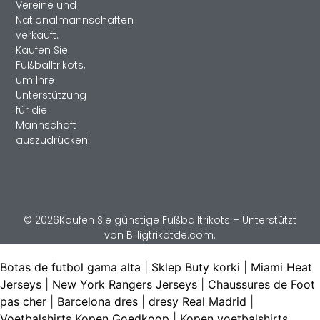
Vereine und
Nationalmannschaften
verkauft.
Kaufen Sie
Fußballtrikots,
um Ihre
Unterstützung
für die
Mannschaft
auszudrücken!
© 2026Kaufen Sie günstige Fußballtrikots – Unterstützt
von Billigtrikotde.com.
Botas de futbol gama alta
|
Sklep Buty korki
|
Miami Heat
Jerseys
|
New York Rangers Jerseys
|
Chaussures de Foot
pas cher
|
Barcelona dres
|
dresy Real Madrid
|
Voetbalshirts Kopen Goedkoop
|
Kopen voetbalshirts