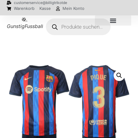
customerservice@billigtrikotde
Warenkorb
Kasse
Mein Konto
GunstigFussballTrikot
EM 2024 Trikots