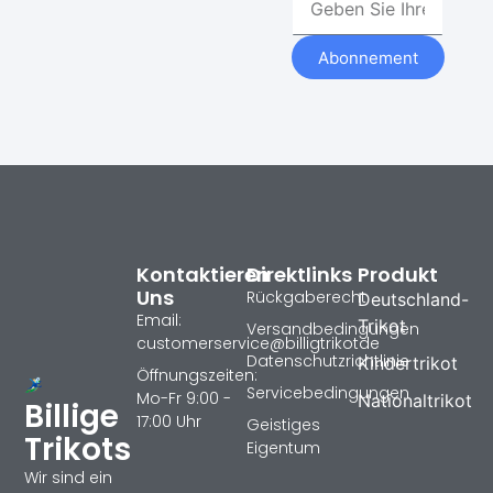
Abonnement
Kontaktieren
Direktlinks
Produkt
Uns
Rückgaberecht
Deutschland-
Email:
Trikot
Versandbedingungen
customerservice@billigtrikotde
Datenschutzrichtlinie
Kindertrikot
Öffnungszeiten:
Servicebedingungen
Mo-Fr 9:00 -
Nationaltrikot
Billige
17:00 Uhr
Geistiges
Trikots
Eigentum
Wir sind ein