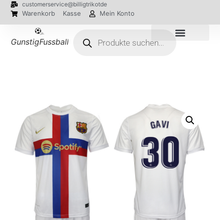
customerservice@billigtrikotde
Warenkorb
Kasse
Mein Konto
GunstigFussballTrikot
EM 2024 Trikots