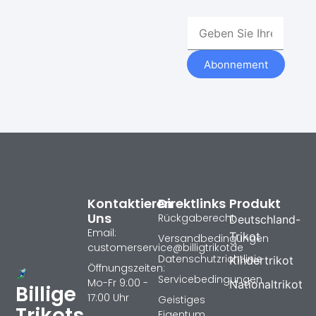
Abonnement
Kontaktieren
Direktlinks
Produkt
Uns
Rückgaberecht
Deutschland-
Email:
Trikot
Versandbedingungen
customerservice@billigtrikotde
Datenschutzrichtlinie
Kindertrikot
Öffnungszeiten:
Servicebedingungen
Mo-Fr 9:00 -
Nationaltrikot
Billige
17:00 Uhr
Geistiges
Trikots
Eigentum