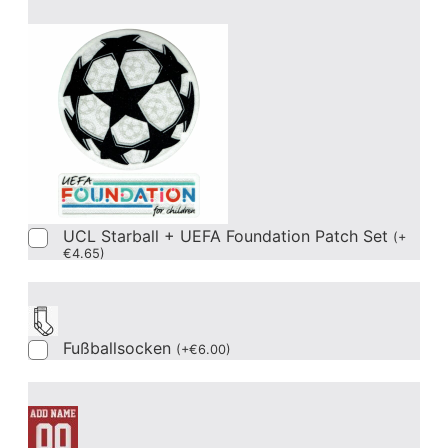
UCL Starball + UEFA Foundation Patch Set
(
+
€
4.65
)
Fußballsocken
(
+
€
6.00
)