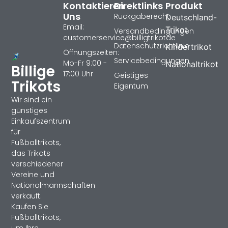
Kontaktieren
Direktlinks
Produkt
Uns
Rückgaberecht
Deutschland-
Email:
Trikot
Versandbedingungen
customerservice@billigtrikotde
Datenschutzrichtlinie
Kindertrikot
Öffnungszeiten:
Servicebedingungen
Mo-Fr 9:00 -
Nationaltrikot
Billige
17:00 Uhr
Geistiges
Trikots
Eigentum
Wir sind ein
günstiges
Einkaufszentrum
für
Fußballtrikots,
das Trikots
verschiedener
Vereine und
Nationalmannschaften
verkauft.
Kaufen Sie
Fußballtrikots,
um Ihre