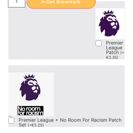
In Den Warenkorb
Premier
League
Patch
(
+
€
3.35
)
Premier League + No Room For Racism Patch
Set
(
+
€
5.25
)