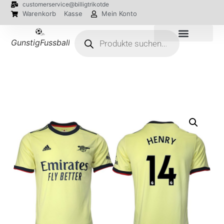
customerservice@billigtrikotde
Warenkorb
Kasse
Mein Konto
GunstigFussballTrikot
EM 2024 Trikots