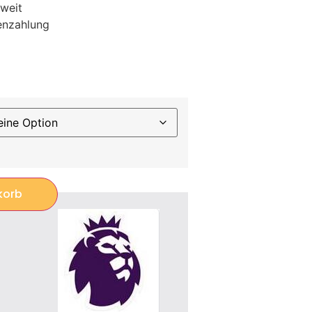
weit
enzahlung
korb