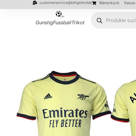
customerservice@billigtrikotde
Warenkorb
Kasse
GunstigFussballTrikot