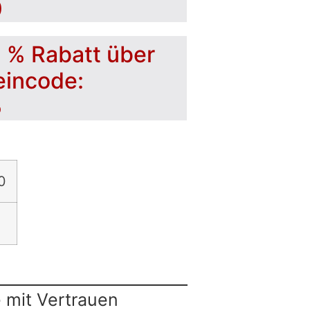
0
5 % Rabatt über
eincode:
5
0
 mit Vertrauen