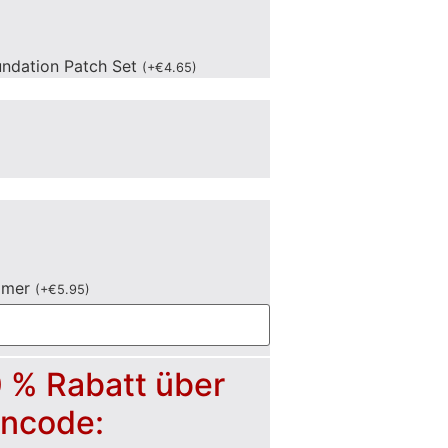
undation Patch Set
(
+
€
4.65
)
mmer
(
+
€
5.95
)
0 % Rabatt über
incode: