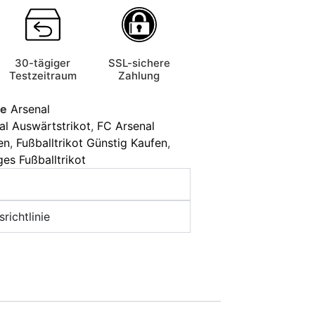
30-tägiger
SSL-sichere
Testzeitraum
Zahlung
ie
Arsenal
al Auswärtstrikot
,
FC Arsenal
en
,
Fußballtrikot Günstig Kaufen
,
ges Fußballtrikot
richtlinie