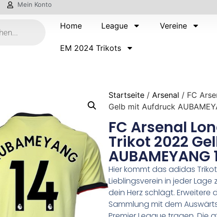
Mein Konto
Home
League
Vereine
EM 2024 Trikots
Startseite
/
Arsenal
/ FC Arse
Gelb mit Aufdruck AUBAME
FC Arsenal Lo
Trikot 2022 Ge
AUBAMEYANG 
Hier kommt das adidas Trikot i
Lieblingsverein in jeder Lag
dein Herz schlägt. Erweitere
Sammlung mit dem Auswärts-Tr
Premier League tragen. Die