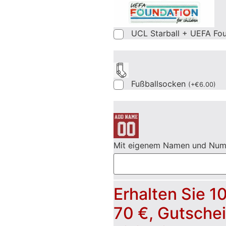
UCL Starball + UEFA Fo
Fußballsocken
(
+
€
6.00
)
Mit eigenem Namen und Nu
Erhalten Sie 1
70 €, Gutsche