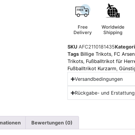
Free
Worldwide
Delivery
Shipping
SKU
AFC2110181435
Kategor
Tags
Billige Trikots
,
FC Arsen
Trikots
,
Fußballtrikot für Herr
Fußballtrikot Kurzarm
,
Günsti
Versandbedingungen
Rückgabe- und Erstattungs
rmationen
Bewertungen (0)