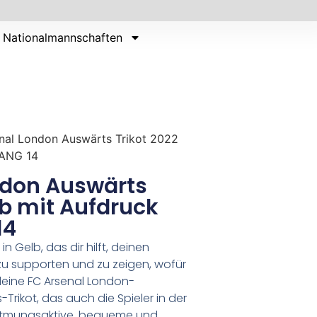
Nationalmannschaften
nal London Auswärts Trikot 2022
YANG 14
ndon Auswärts
lb mit Aufdruck
14
n Gelb, das dir hilft, deinen
e zu supporten und zu zeigen, wofür
 deine FC Arsenal London-
ikot, das auch die Spieler in der
 atmungsaktive, bequeme und