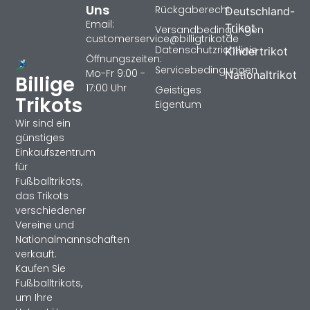
Uns
Rückgaberecht
Deutschland-
Email:
Trikot
Versandbedingungen
customerservice@billigtrikotde
Datenschutzrichtlinie
Kindertrikot
Öffnungszeiten:
Servicebedingungen
Mo-Fr 9:00 -
Nationaltrikot
Billige
17:00 Uhr
Geistiges
Trikots
Eigentum
Wir sind ein
günstiges
Einkaufszentrum
für
Fußballtrikots,
das Trikots
verschiedener
Vereine und
Nationalmannschaften
verkauft.
Kaufen Sie
Fußballtrikots,
um Ihre