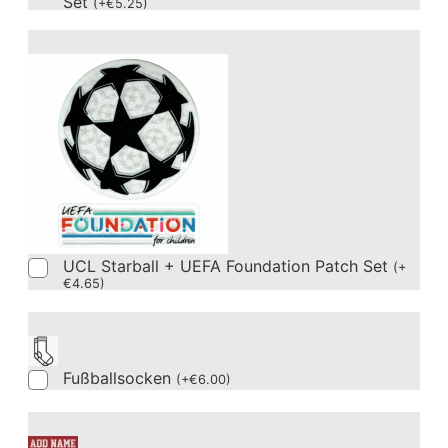
Set
(
+
€
5.25
)
UCL Starball + UEFA Foundation Patch Set
(
+
€
4.65
)
Fußballsocken
(
+
€
6.00
)