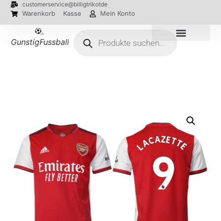
customerservice@billigtrikotde
Warenkorb
Kasse
Mein Konto
GunstigFussballTrikot
EM 2024 Trikots