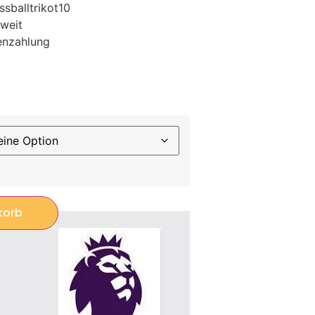
sballtrikot10
weit
enzahlung
korb