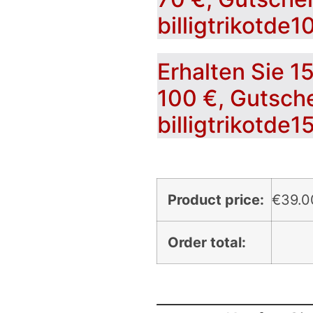
billigtrikotde1
Erhalten Sie 1
100 €, Gutsch
billigtrikotde1
Product price:
€
39.0
Order total: