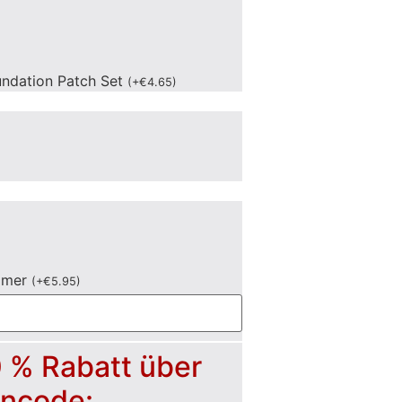
undation Patch Set
(
+
€
4.65
)
mmer
(
+
€
5.95
)
0 % Rabatt über
incode: