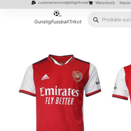
customerservice@billigtrikotde
Warenkorb
Kasse
GunstigFussballTrikot