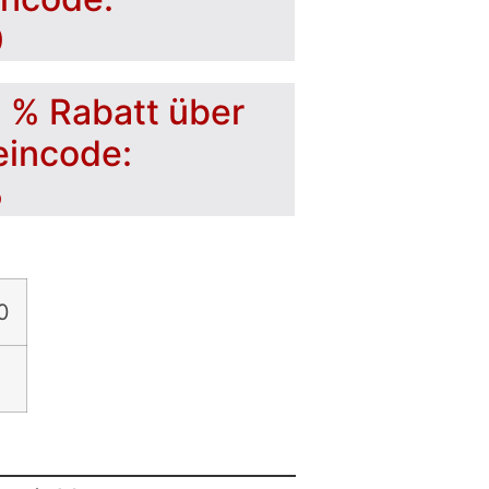
0
5 % Rabatt über
eincode:
5
0