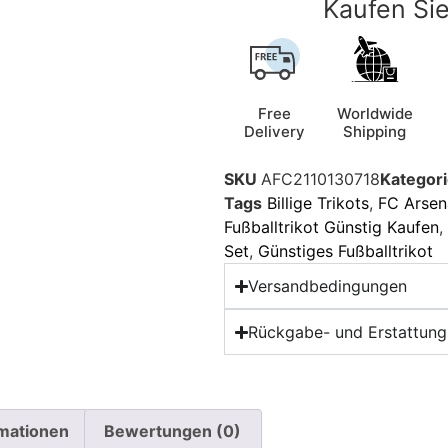
Kaufen Sie
Free
Worldwide
Delivery
Shipping
SKU
AFC2110130718
Kategor
Tags
Billige Trikots
,
FC Arsena
Fußballtrikot Günstig Kaufen
,
Set
,
Günstiges Fußballtrikot
Versandbedingungen
Rückgabe- und Erstattungs
rmationen
Bewertungen (0)