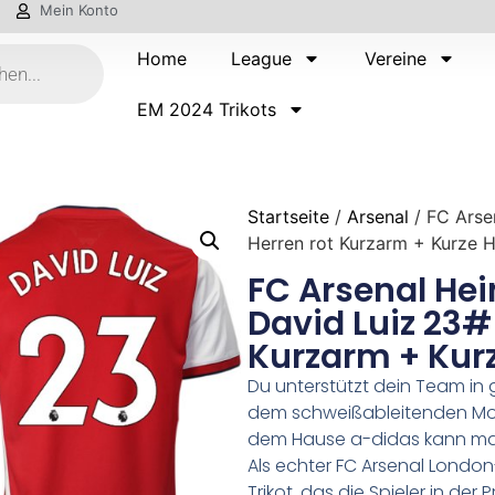
Mein Konto
Home
League
Vereine
EM 2024 Trikots
Startseite
/
Arsenal
/ FC Arse
Herren rot Kurzarm + Kurze 
FC Arsenal Hei
David Luiz 23#
Kurzarm + Kur
Du unterstützt dein Team in 
dem schweißableitenden Mode
dem Hause a-didas kann man 
Als echter FC Arsenal Londo
Trikot, das die Spieler in der 