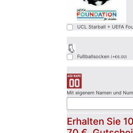
UCL Starball + UEFA Fo
Fußballsocken
(
+
€
6.00
)
Mit eigenem Namen und Nu
Erhalten Sie 1
70 €, Gutsche