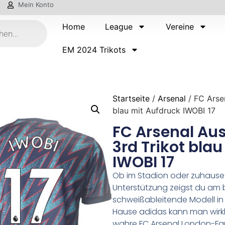
Mein Konto
Home
League
Vereine
EM 2024 Trikots
Startseite
/
Arsenal
/ FC Arse
blau mit Aufdruck IWOBI 17
FC Arsenal Aus
3rd Trikot bla
IWOBI 17
Ob im Stadion oder zuhause
Unterstützung zeigst du am
schweißableitende Modell in
Hause adidas kann man wirkl
wahre FC Arsenal London-Fa