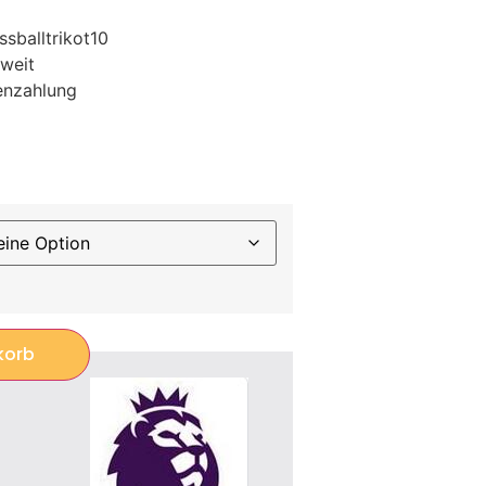
sballtrikot10
weit
enzahlung
korb