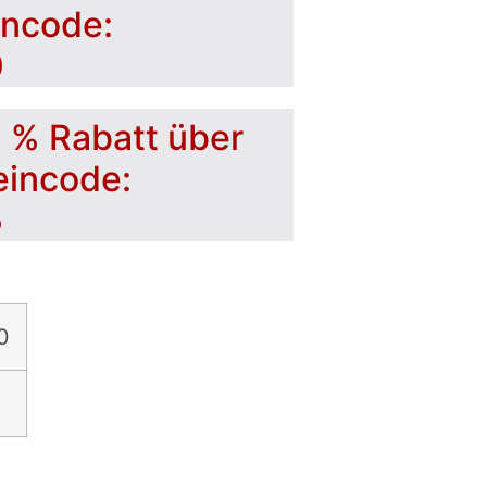
incode:
0
5 % Rabatt über
eincode:
5
0