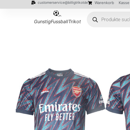
customerservice@billigtrikotde
Warenkorb
Kasse
GunstigFussballTrikot