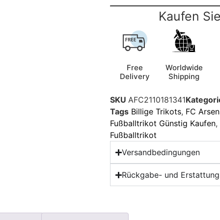
Kaufen Sie
Free
Worldwide
Delivery
Shipping
SKU
AFC2110181341
Kategori
Tags
Billige Trikots
,
FC Arsena
Fußballtrikot Günstig Kaufen
,
Fußballtrikot
Versandbedingungen
Rückgabe- und Erstattungs