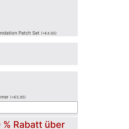
undation Patch Set
(
+
€
4.65
)
mmer
(
+
€
5.95
)
0 % Rabatt über