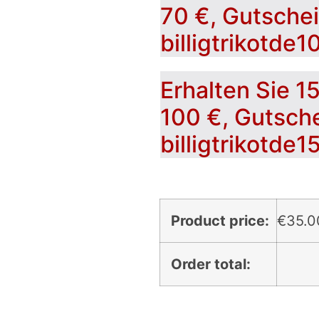
70 €, Gutsche
billigtrikotde1
Erhalten Sie 1
100 €, Gutsch
billigtrikotde1
Product price:
€
35.0
Order total: