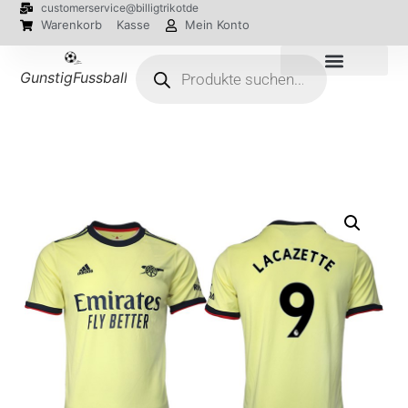
customerservice@billigtrikotde
Warenkorb
Kasse
Mein Konto
GunstigFussballTrikot
EM 2024 Trikots