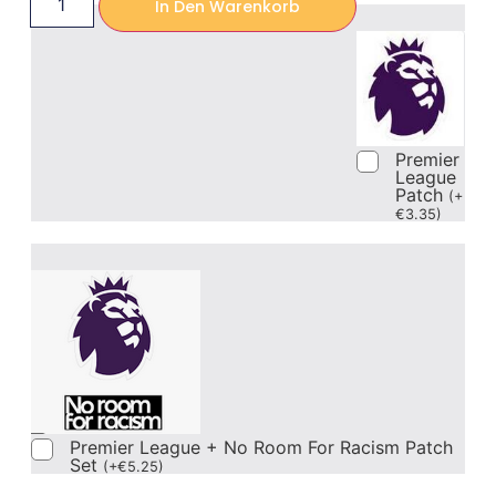
In Den Warenkorb
Premier
League
Patch
(
+
€
3.35
)
Premier League + No Room For Racism Patch
Set
(
+
€
5.25
)