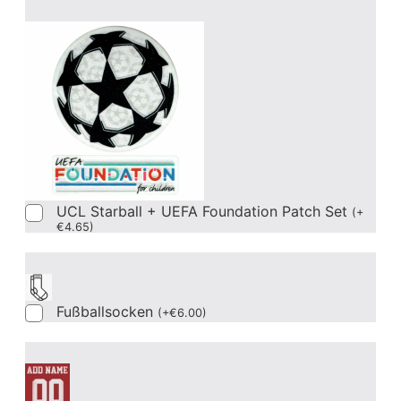
UCL Starball + UEFA Foundation Patch Set
(
+
€
4.65
)
Fußballsocken
(
+
€
6.00
)