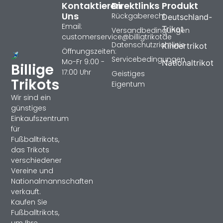
Kontaktieren
Direktlinks
Produkt
Uns
Rückgaberecht
Deutschland-
Email:
Trikot
Versandbedingungen
customerservice@billigtrikotde
Datenschutzrichtlinie
Kindertrikot
Öffnungszeiten:
Servicebedingungen
Mo-Fr 9:00 -
Nationaltrikot
Billige
17:00 Uhr
Geistiges
Trikots
Eigentum
Wir sind ein
günstiges
Einkaufszentrum
für
Fußballtrikots,
das Trikots
verschiedener
Vereine und
Nationalmannschaften
verkauft.
Kaufen Sie
Fußballtrikots,
um Ihre