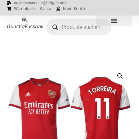
customerservice@billigtrikotde
Warenkorb
Kasse
Mein Konto
GunstigFussballTrikot
EM 2024 Trikots