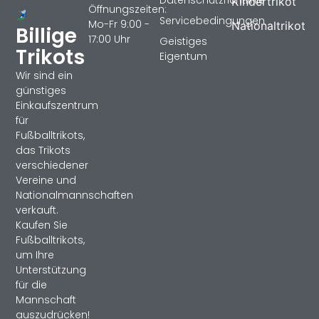
Kindertrikot
Öffnungszeiten:
Servicebedingungen
Mo-Fr 9:00 -
Nationaltrikot
Billige
17:00 Uhr
Geistiges
Trikots
Eigentum
Wir sind ein
günstiges
Einkaufszentrum
für
Fußballtrikots,
das Trikots
verschiedener
Vereine und
Nationalmannschaften
verkauft.
Kaufen Sie
Fußballtrikots,
um Ihre
Unterstützung
für die
Mannschaft
auszudrücken!