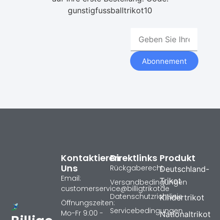
gunstigfussballtrikot10
Abonnement
Kontaktieren
Direktlinks
Produkt
Uns
Rückgaberecht
Deutschland-
Email:
Trikot
Versandbedingungen
customerservice@billigtrikotde
Datenschutzrichtlinie
Kindertrikot
Öffnungszeiten:
Servicebedingungen
Mo-Fr 9:00 -
Nationaltrikot