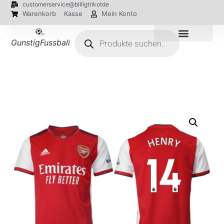
customerservice@billigtrikotde
Warenkorb
Kasse
Mein Konto
GunstigFussballTrikot
EM 2024 Trikots