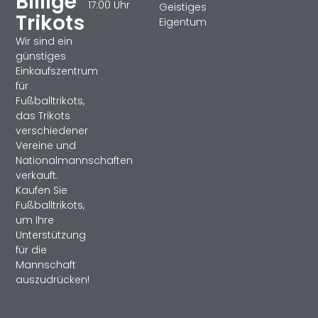
Billige
17:00 Uhr
Geistiges
Trikots
Eigentum
Wir sind ein
günstiges
Einkaufszentrum
für
Fußballtrikots,
das Trikots
verschiedener
Vereine und
Nationalmannschaften
verkauft.
Kaufen Sie
Fußballtrikots,
um Ihre
Unterstützung
für die
Mannschaft
auszudrücken!