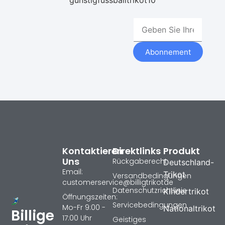
Abonnement
Kontaktieren
Direktlinks
Produkt
Uns
Rückgaberecht
Deutschland-
Email:
Trikot
Versandbedingungen
customerservice@billigtrikotde
Datenschutzrichtlinie
Kindertrikot
Öffnungszeiten:
Servicebedingungen
Mo-Fr 9:00 -
Nationaltrikot
Billige
17:00 Uhr
Geistiges