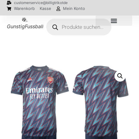
customerservice@billigtrikotde
Warenkorb
Kasse
Mein Konto
GunstigFussballTrikot
EM 2024 Trikots