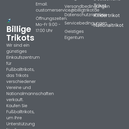
Email:
Trikot
Versandbedingungen
customerservice@billigtrikotde
Datenschutzrichtlinie
Kindertrikot
Öffnungszeiten:
Servicebedingungen
Mo-Fr 9:00 -
Nationaltrikot
Billige
17:00 Uhr
Geistiges
Trikots
Eigentum
Wir sind ein
günstiges
Einkaufszentrum
für
Fußballtrikots,
das Trikots
verschiedener
Vereine und
Nationalmannschaften
verkauft.
Kaufen Sie
Fußballtrikots,
um Ihre
Unterstützung