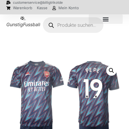
customerservice@billigtrikotde
Warenkorb
Kasse
Mein Konto
GunstigFussballTrikot
EM 2024 Trikots