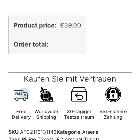
Product price:
€
39.00
Order total:
Kaufen Sie mit Vertrauen
Free
Worldwide
30-tägiger
SSL-sichere
Delivery
Shipping
Testzeitraum
Zahlung
SKU
AFC2110131143
Kategorie
Arsenal
Tags
Billige Trikots
,
FC Arsenal Trikots
,