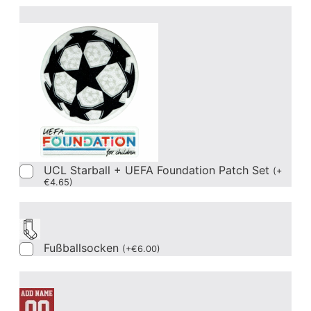
UCL Starball + UEFA Foundation Patch Set
(
+
€
4.65
)
Fußballsocken
(
+
€
6.00
)