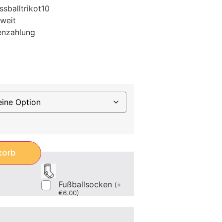
sballtrikot10
weit
enzahlung
korb
Fußballsocken
(
+
€
6.00
)