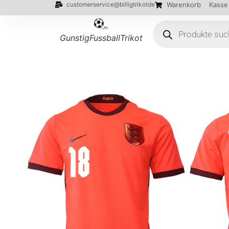
customerservice@billigtrikotde
Warenkorb
Kasse
GunstigFussballTrikot