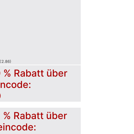
€
2.86
)
0 % Rabatt über
incode:
0
5 % Rabatt über
eincode: