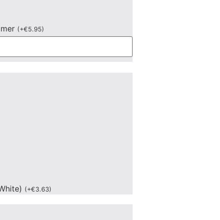
mmer
(
+
€
5.95
)
White)
(
+
€
3.63
)