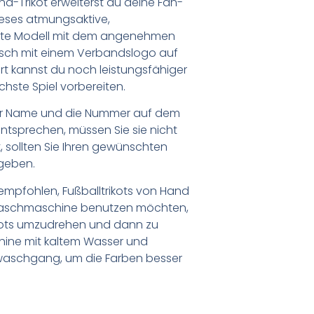
d-Trikot erweiterst du deine Fan-
eses atmungsaktive,
chte Modell mit dem angenehmen
tisch mit einem Verbandslogo auf
irt kannst du noch leistungsfähiger
hste Spiel vorbereiten.
er Name und die Nummer auf dem
ntsprechen, müssen Sie sie nicht
 sollten Sie Ihren gewünschten
geben.
empfohlen, Fußballtrikots von Hand
Waschmaschine benutzen möchten,
ikots umzudrehen und dann zu
chine mit kaltem Wasser und
waschgang, um die Farben besser