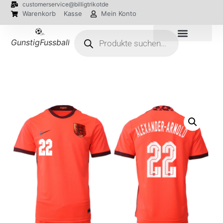
customerservice@billigtrikotde
Warenkorb
Kasse
Mein Konto
GunstigFussballTrikot
EM 2024 Trikots