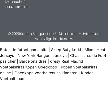
Mannschaft
auszudrücken!
© 2026Kaufen Sie günstige Fußballtrikots – Unterstützt
von Billigtrikotde.com.
Botas de futbol gama alta
|
Sklep Buty korki
|
Miami Heat
Jerseys
|
New York Rangers Jerseys
|
Chaussures de Foot
pas cher
|
Barcelona dres
|
dresy Real Madrid
|
Voetbalshirts Kopen Goedkoop
|
Kopen voetbalshirts
online
|
Goedkope voetbaltenues kinderen
|
Kinder
Voetbaltenue
|