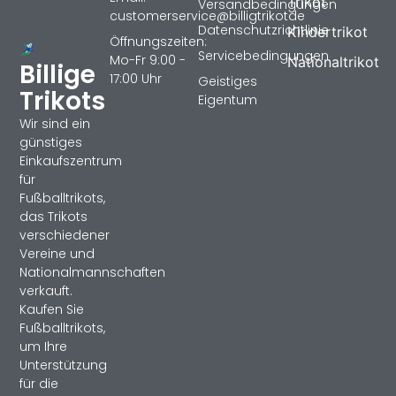
Trikot
Versandbedingungen
customerservice@billigtrikotde
Datenschutzrichtlinie
Kindertrikot
Öffnungszeiten:
Servicebedingungen
Mo-Fr 9:00 -
Nationaltrikot
Billige
17:00 Uhr
Geistiges
Trikots
Eigentum
Wir sind ein
günstiges
Einkaufszentrum
für
Fußballtrikots,
das Trikots
verschiedener
Vereine und
Nationalmannschaften
verkauft.
Kaufen Sie
Fußballtrikots,
um Ihre
Unterstützung
für die