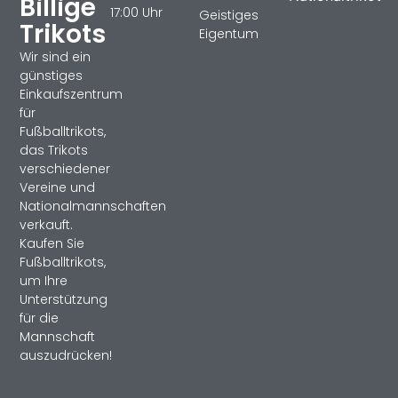
Billige
17:00 Uhr
Geistiges
Trikots
Eigentum
Wir sind ein
günstiges
Einkaufszentrum
für
Fußballtrikots,
das Trikots
verschiedener
Vereine und
Nationalmannschaften
verkauft.
Kaufen Sie
Fußballtrikots,
um Ihre
Unterstützung
für die
Mannschaft
auszudrücken!