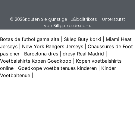
© 2026Kaufen Sie günstige Fußballtrikots – Unterstützt
von Billigtrikotde.com.
Botas de futbol gama alta
|
Sklep Buty korki
|
Miami Heat
Jerseys
|
New York Rangers Jerseys
|
Chaussures de Foot
pas cher
|
Barcelona dres
|
dresy Real Madrid
|
Voetbalshirts Kopen Goedkoop
|
Kopen voetbalshirts
online
|
Goedkope voetbaltenues kinderen
|
Kinder
Voetbaltenue
|