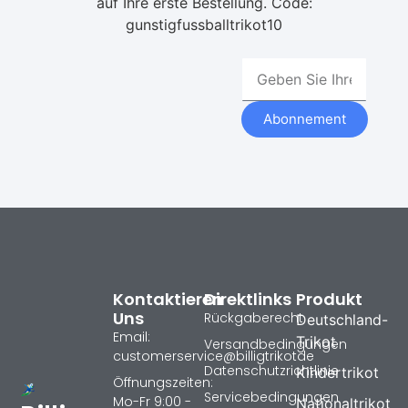
auf Ihre erste Bestellung. Code:
gunstigfussballtrikot10
Abonnement
Kontaktieren
Direktlinks
Produkt
Uns
Rückgaberecht
Deutschland-
Email:
Trikot
Versandbedingungen
customerservice@billigtrikotde
Datenschutzrichtlinie
Kindertrikot
Öffnungszeiten:
Servicebedingungen
Mo-Fr 9:00 -
Nationaltrikot