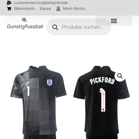
customerservice@billigtrikotde
Warenkorb
Kasse
Mein Konto
GunstigFussballTrikot
EM 2024 Trikots