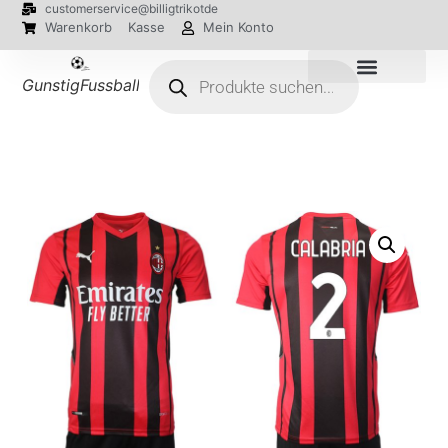
customerservice@billigtrikotde
Warenkorb
Kasse
Mein Konto
GunstigFussballTrikot
EM 2024 Trikots