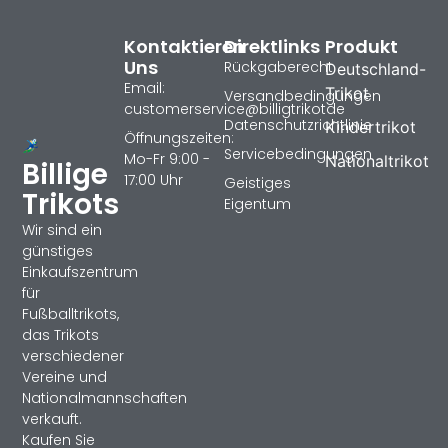
Kontaktieren
Direktlinks
Produkt
Uns
Rückgaberecht
Deutschland-
Email:
Trikot
Versandbedingungen
customerservice@billigtrikotde
Datenschutzrichtlinie
Kindertrikot
Öffnungszeiten:
Servicebedingungen
Mo-Fr 9:00 -
Nationaltrikot
Billige
17:00 Uhr
Geistiges
Trikots
Eigentum
Wir sind ein
günstiges
Einkaufszentrum
für
Fußballtrikots,
das Trikots
verschiedener
Vereine und
Nationalmannschaften
verkauft.
Kaufen Sie