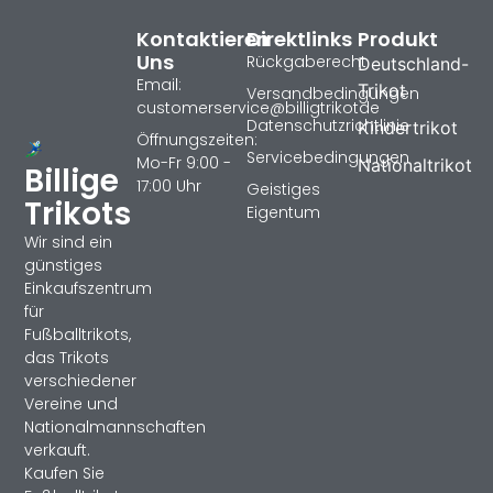
Kontaktieren
Direktlinks
Produkt
Uns
Rückgaberecht
Deutschland-
Email:
Trikot
Versandbedingungen
customerservice@billigtrikotde
Datenschutzrichtlinie
Kindertrikot
Öffnungszeiten:
Servicebedingungen
Mo-Fr 9:00 -
Nationaltrikot
Billige
17:00 Uhr
Geistiges
Trikots
Eigentum
Wir sind ein
günstiges
Einkaufszentrum
für
Fußballtrikots,
das Trikots
verschiedener
Vereine und
Nationalmannschaften
verkauft.
Kaufen Sie