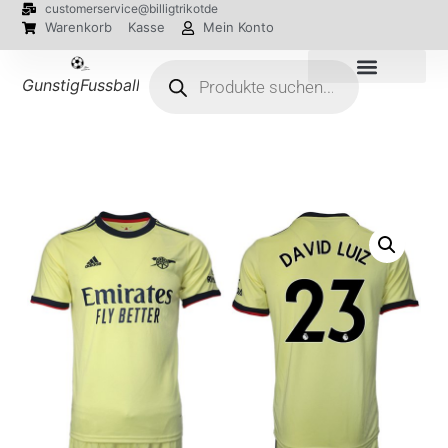
customerservice@billigtrikotde
Warenkorb
Kasse
Mein Konto
GunstigFussballTrikot
EM 2024 Trikots