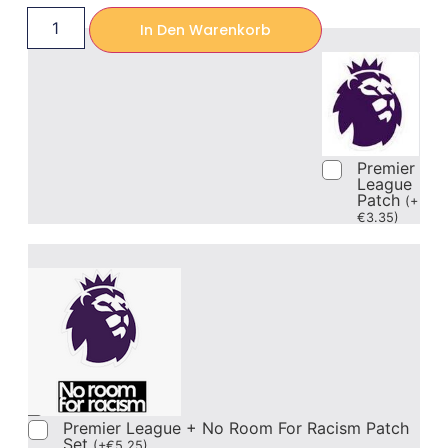
In Den Warenkorb
Premier
League
Patch
(
+
€
3.35
)
Premier League + No Room For Racism Patch
Set
(
+
€
5.25
)