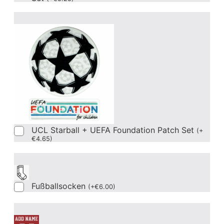
UCL Starball + UEFA Foundation Patch Set
(
+
€
4.65
)
Fußballsocken
(
+
€
6.00
)