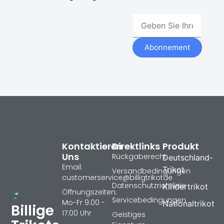
Abonnement
Kontaktieren
Direktlinks
Produkt
Uns
Rückgaberecht
Deutschland-
Email:
Trikot
Versandbedingungen
customerservice@billigtrikotde
Datenschutzrichtlinie
Kindertrikot
Öffnungszeiten:
Servicebedingungen
Mo-Fr 9:00 -
Nationaltrikot
Billige
17:00 Uhr
Geistiges