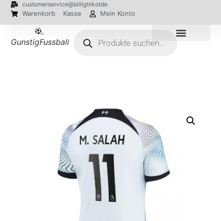
customerservice@billigtrikotde
Warenkorb
Kasse
Mein Konto
GunstigFussballTrikot
EM 2024 Trikots