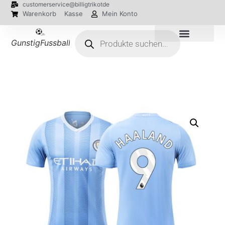
customerservice@billigtrikotde
Warenkorb
Kasse
Mein Konto
GunstigFussballTrikot
EM 2024 Trikots