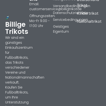
Email:
Trikot
Versandbedingungen
customerservice@billigtrikotde
Datenschutzrichtlinie
Kindertrikot
Öffnungszeiten:
Servicebedingungen
Mo-Fr 9:00 -
Nationaltrikot
Billige
17:00 Uhr
Geistiges
Trikots
Eigentum
Wir sind ein
günstiges
Einkaufszentrum
für
Fußballtrikots,
das Trikots
verschiedener
Vereine und
Nationalmannschaften
verkauft.
Kaufen Sie
Fußballtrikots,
um Ihre
Unterstützung