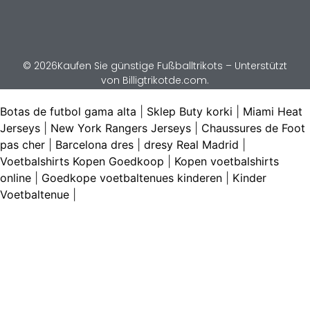
© 2026Kaufen Sie günstige Fußballtrikots – Unterstützt
von Billigtrikotde.com.
Botas de futbol gama alta
|
Sklep Buty korki
|
Miami Heat
Jerseys
|
New York Rangers Jerseys
|
Chaussures de Foot
pas cher
|
Barcelona dres
|
dresy Real Madrid
|
Voetbalshirts Kopen Goedkoop
|
Kopen voetbalshirts
online
|
Goedkope voetbaltenues kinderen
|
Kinder
Voetbaltenue
|