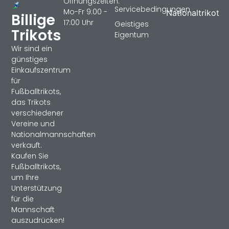
Öffnungszeiten:
Servicebedingungen
Mo-Fr 9:00 -
Nationaltrikot
Billige
17:00 Uhr
Geistiges
Trikots
Eigentum
Wir sind ein
günstiges
Einkaufszentrum
für
Fußballtrikots,
das Trikots
verschiedener
Vereine und
Nationalmannschaften
verkauft.
Kaufen Sie
Fußballtrikots,
um Ihre
Unterstützung
für die
Mannschaft
auszudrücken!