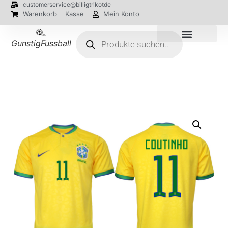
customerservice@billigtrikotde
Warenkorb
Kasse
Mein Konto
GunstigFussballTrikot
EM 2024 Trikots