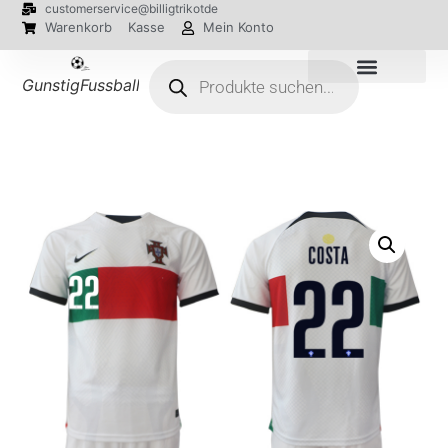
customerservice@billigtrikotde
Warenkorb
Kasse
Mein Konto
GunstigFussballTrikot
EM 2024 Trikots