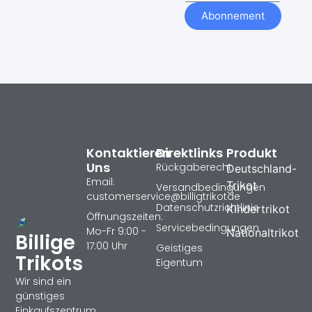
Abonnement
Kontaktieren
Direktlinks
Produkt
Uns
Rückgaberecht
Deutschland-
Email:
Trikot
Versandbedingungen
customerservice@billigtrikotde
Datenschutzrichtlinie
Kindertrikot
Öffnungszeiten:
Servicebedingungen
Mo-Fr 9:00 -
Nationaltrikot
Billige
17:00 Uhr
Geistiges
Trikots
Eigentum
Wir sind ein
günstiges
Einkaufszentrum