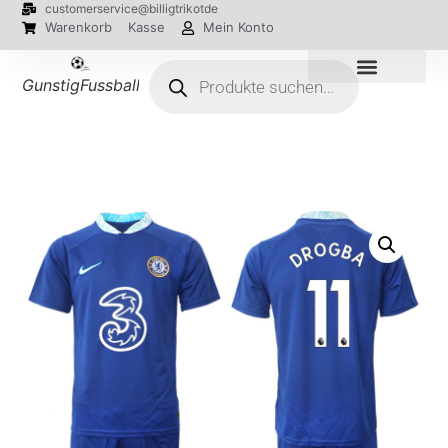
customerservice@billigtrikotde
Warenkorb
Kasse
Mein Konto
GunstigFussballTrikot
EM 2024 Trikots