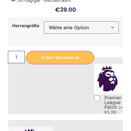
30-tägiger Testzeitraum
€
39.00
Herrengröße
In Den Warenkorb
Premier
League
Patch
(
+
€
3.35
)