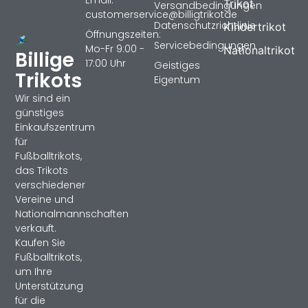
Email:
Trikot
Versandbedingungen
customerservice@billigtrikotde
Datenschutzrichtlinie
Kindertrikot
Öffnungszeiten:
Servicebedingungen
Mo-Fr 9:00 -
Nationaltrikot
Billige
17:00 Uhr
Geistiges
Trikots
Eigentum
Wir sind ein
günstiges
Einkaufszentrum
für
Fußballtrikots,
das Trikots
verschiedener
Vereine und
Nationalmannschaften
verkauft.
Kaufen Sie
Fußballtrikots,
um Ihre
Unterstützung
für die